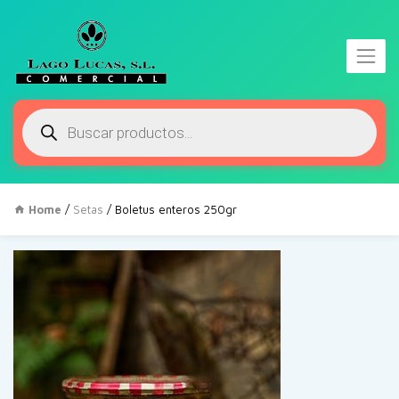
Búsqueda
de
productos
Home
/
Setas
/ Boletus enteros 250gr